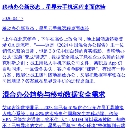
移动办公新形态，星界云手机远程桌面体验
2026-04-17
移动办公新形态，星界云手机远程桌面体验
“上午在北京签单，下午在高铁上改合同，晚上回酒店还要登
录 OA 走流程。”——这是《2024 中国混合办公报告》里一位
销售总监的日常，也是 3.8 亿中国白领的真实缩影。当移动办
公从“应急”变成“常态”，数据安全却成了悬在企业头顶的达摩
克利斯之剑：员工用私人手机下载公司文件、离职后 App 仍
自动同步、一旦设备丢失，客户名单瞬间“裸奔”。有没有一种
方案，既能让员工随时随地高效办公，又能把数据牢牢锁在公
司围墙里？答案藏在星界云手机的远程桌面里。
混合办公趋势与移动数据安全需求
艾瑞咨询数据显示，2023 年已有 61% 的企业允许员工异地接
入核心系统，但 43% 的泄密事件同样发生在移动端。传统
VPN 只能加密通道，管不住“人”；MDM 可以远程擦除，却救
不了已被导出的文件。星界云手机把“办公环境”整体搬到云端