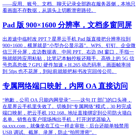
——应用、账号、文档、聊天记录全部跑在服务器侧，本地只
看画面不存数据，从源头上切断泄密路径。
Pad 版 900×1600 分辨率，文档多窗同屏
出差途中临时改 PPT？星界云手机 Pad 版直接把分辨率拉到
900×1600，横屏就是“小型办公显示器”。WPS、钉钉、企业微
信三开分屏，左边数据表、中间 PPT、右边 IM 窗口，手指一
拖就能跨应用粘贴，比笔记本触控板还顺手。高铁上的 5G 信
号忽高忽低？GPU 硬件加速＋H.265 动态码率，画面帧率掉
到 5fps 也不花屏，到站前就能把标书改完回传公司。
专属网络端口映射，内网 OA 直接访问
“抱歉，公司 OA 只能内网登录”——这句 IT 部门的口头禅，
在星界云手机里失效了。切换到“专属网络”模式，30 秒完成
端口映射，把云手机 192.168.
.
地址直接绑定到公司防火墙白
名单。销售在客户现场掏出手机，打开浏览器输入
oa.xxx.com，就像坐在工位一样走审批；后台还能单独禁用
USB 调试、截屏、录屏，防止“拍照泄密”。