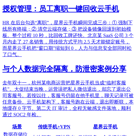
授权管理：员工离职一键回收云手机
HR 在后台勾选“离职”，星界云手机瞬间完成三步：① 强制下
线所有终端；② 清空云端存储；③ 把设备镜像回滚到初始模
板。整个过程 10 秒，比回收工牌还快。北京某 SaaS 公司 3 个
月内走了 27 名销售，用传统方式平均 2.5 天才能锁定账号，
而星界云手机把“窗口期”缩短到 0，人力与信息安全部同时松
了口气。
与个人数据完全隔离，防泄密案例分享
去年双十一，杭州某电商运营把星界云手机当成“临时客服
机”。大促结束当晚，运营误把私人微信退出，却忘了退出公
司客服号。若按以往，客服号仍留在他手机里，聊天记录可被
任意备份。云手机架构下，客服号跑在云端，退出即断联，本
地缓存 0 字节。第二天 IT 审计，全程无敏感文件落地，顺利
通过 SOC2 年检。
场景
传统手机+VPN
星界云手机
数据存储位