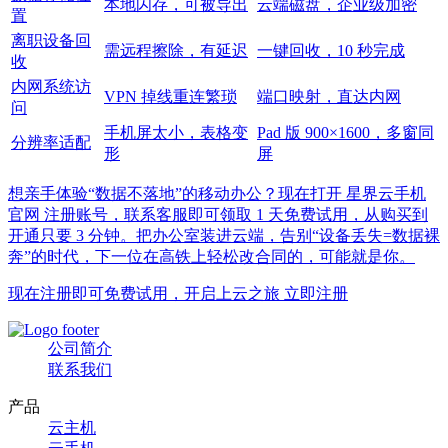
本地闪存，可被导出
云端磁盘，企业级加密
置
离职设备回
需远程擦除，有延迟
一键回收，10 秒完成
收
内网系统访
VPN 掉线重连繁琐
端口映射，直达内网
问
手机屏太小，表格变
Pad 版 900×1600，多窗同
分辨率适配
形
屏
想亲手体验“数据不落地”的移动办公？现在打开 星界云手机
官网 注册账号，联系客服即可领取 1 天免费试用，从购买到
开通只要 3 分钟。把办公室装进云端，告别“设备丢失=数据裸
奔”的时代，下一位在高铁上轻松改合同的，可能就是你。
现在注册即可免费试用，开启上云之旅 立即注册
公司简介
联系我们
产品
云主机